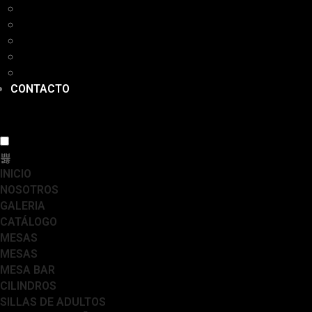
ESTANTES
ALFOMBRAS
NAVIDAD
GRANJA
DETALLES
CONTACTO
INICIO
NOSOTROS
GALERIA
CATÁLOGO
MESAS
MESAS
MESA BAR
CILINDROS
SILLAS DE ADULTOS