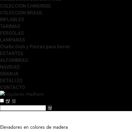
COLECCIÓN CHINORISE
COLECCIÓN BRASIL
INFLABLES
TARIMAS
PERGOLAS
LAMPARAS
Chafin Dish y Piezas para Servir
ESTANTES
ALFOMBRAS
NAVIDAD
GRANJA
DETALLES
CONTACTO
Elevadores en colores de madera