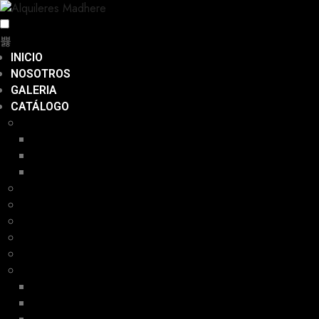
INICIO
NOSOTROS
GALERIA
CATÁLOGO
MESAS
MESAS
MESA BAR
CILINDROS
SILLAS DE ADULTOS
SILLAS PARA NIÑOS
MANTELERIA
SERVILLETAS
ANILLOS PARA SERVILLETAS
PLATOS
PLATOS BASE
PLATOS BUFFET