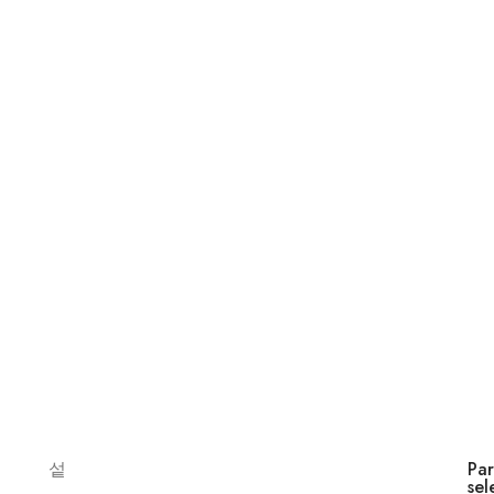
Par
sel