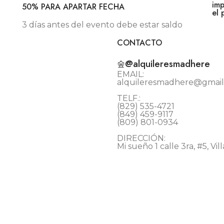
imp
50% PARA APARTAR FECHA
el 
3 días antes del evento debe estar saldo
CONTACTO
@alquileresmadhere
EMAIL:
alquileresmadhere@gmai
TELF.:
(829) 535-4721
(849) 459-9117
(809) 801-0934
DIRECCIÓN:
Mi sueño 1 calle 3ra, #5, V