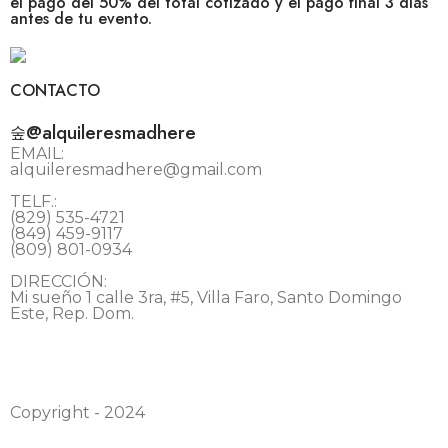
el pago del 50% del total cotizado y el pago final 3 días
antes de tu evento.
CONTACTO
@alquileresmadhere
EMAIL:
alquileresmadhere@gmail.com
TELF.:
(829) 535-4721
(849) 459-9117
(809) 801-0934
DIRECCIÓN:
Mi sueño 1 calle 3ra, #5, Villa Faro, Santo Domingo
Este, Rep. Dom.
Copyright - 2024