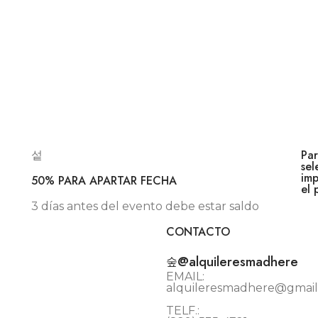
Par
sel
imp
50% PARA APARTAR FECHA
el 
3 días antes del evento debe estar saldo
CONTACTO
@alquileresmadhere
EMAIL:
alquileresmadhere@gmai
TELF.: