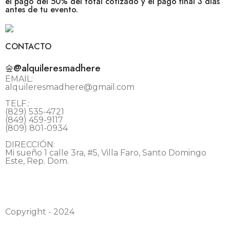
el pago del 50% del total cotizado y el pago final 3 días
antes de tu evento.
CONTACTO
@alquileresmadhere
EMAIL:
alquileresmadhere@gmail.com
TELF.:
(829) 535-4721
(849) 459-9117
(809) 801-0934
DIRECCIÓN:
Mi sueño 1 calle 3ra, #5, Villa Faro, Santo Domingo
Este, Rep. Dom.
Copyright - 2024