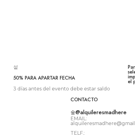
Par
sel
imp
50% PARA APARTAR FECHA
el 
3 días antes del evento debe estar saldo
CONTACTO
@alquileresmadhere
EMAIL:
alquileresmadhere@gmai
TELF.: