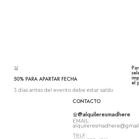
Par
sel
imp
50% PARA APARTAR FECHA
el 
3 días antes del evento debe estar saldo
CONTACTO
@alquileresmadhere
EMAIL:
alquileresmadhere@gmai
TELF.: