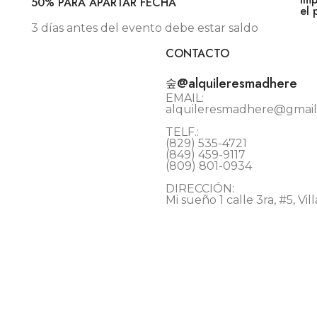
50% PARA APARTAR FECHA
el 
3 días antes del evento debe estar saldo
CONTACTO
@alquileresmadhere
EMAIL:
alquileresmadhere@gmai
TELF.:
(829) 535-4721
(849) 459-9117
(809) 801-0934
DIRECCIÓN:
Mi sueño 1 calle 3ra, #5, V