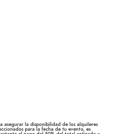
a asegurar la disponibilidad de los alquileres
eccionados para la fecha de tu evento, es
ortante el pago del 50% del total cotizado y