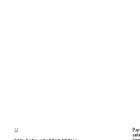
Par
sel
imp