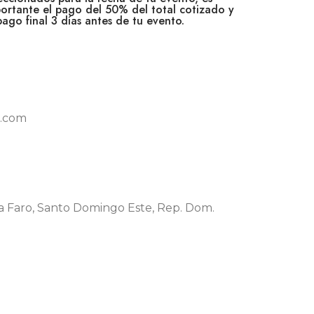
ortante el pago del 50% del total cotizado y
pago final 3 días antes de tu evento.
l.com
illa Faro, Santo Domingo Este, Rep. Dom.