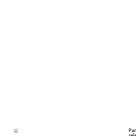
Par
sel