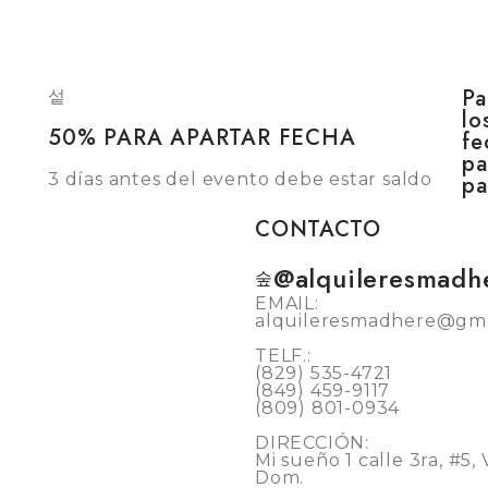
Pa
lo
50% PARA APARTAR FECHA
fe
pa
3 días antes del evento debe estar saldo
pa
CONTACTO
@alquileresmadh
EMAIL:
alquileresmadhere@gma
TELF.:
(829) 535-4721
(849) 459-9117
(809) 801-0934
DIRECCIÓN:
Mi sueño 1 calle 3ra, #5,
Dom.