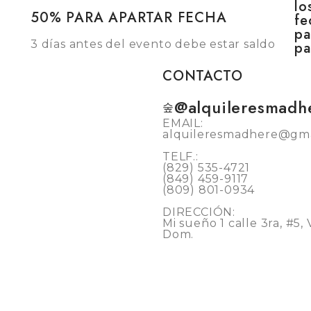
lo
50% PARA APARTAR FECHA
fe
pa
3 días antes del evento debe estar saldo
pa
CONTACTO
@alquileresmadh
EMAIL:
alquileresmadhere@gma
TELF.:
(829) 535-4721
(849) 459-9117
(809) 801-0934
DIRECCIÓN:
Mi sueño 1 calle 3ra, #5,
Dom.