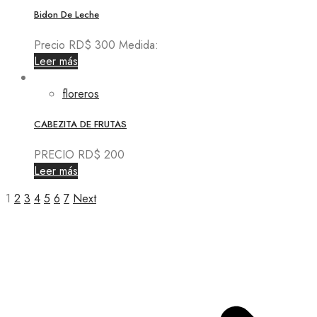
Bidon De Leche
Precio RD$ 300 Medida:
Leer más
floreros
CABEZITA DE FRUTAS
PRECIO RD$ 200
Leer más
1
2
3
4
5
6
7
Next